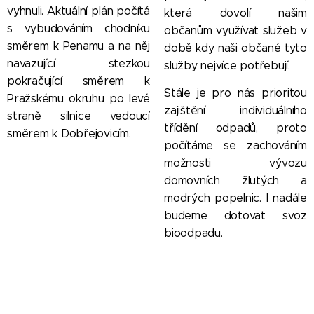
vyhnuli. Aktuální plán počítá
která dovolí našim
s vybudováním chodníku
občanům využívat služeb v
směrem k Penamu a na něj
době kdy naši občané tyto
navazující stezkou
služby nejvíce potřebují.
pokračující směrem k
Stále je pro nás prioritou
Pražskému okruhu po levé
zajištění individuálního
straně silnice vedoucí
třídění odpadů, proto
směrem k Dobřejovicím.
počítáme se zachováním
možnosti vývozu
domovních žlutých a
modrých popelnic. I nadále
budeme dotovat svoz
bioodpadu.