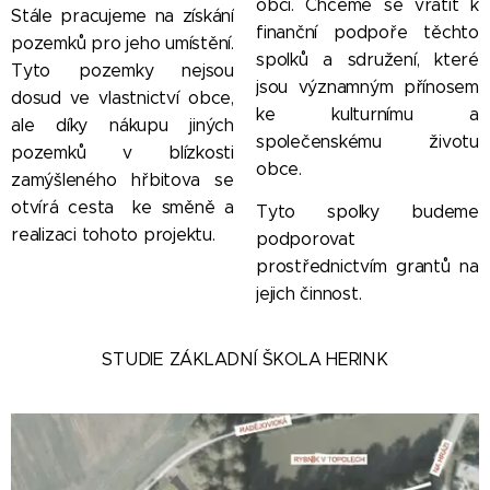
obci. Chceme se vrátit k
Stále pracujeme na získání
finanční podpoře těchto
pozemků pro jeho umístění.
spolků a sdružení, které
Tyto pozemky nejsou
jsou významným přínosem
dosud ve vlastnictví obce,
ke kulturnímu a
ale díky nákupu jiných
společenskému životu
pozemků v blízkosti
obce.
zamýšleného hřbitova se
otvírá cesta ke směně a
Tyto spolky budeme
realizaci tohoto projektu.
podporovat
prostřednictvím grantů na
jejich činnost.
STUDIE ZÁKLADNÍ ŠKOLA HERINK