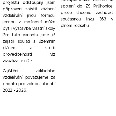
projektu odstoupily, jsem
spojení do ZŠ Průhonice,
připraveni zajistit základní
proto chceme zachovat
vzdělávání jinou formou,
současnou linku 363 v
jednou z možností může
plném rozsahu.
být i výstavba vlastní školy.
Pro tuto variantu jsme již
zajistili soulad s územním
plánem, a studii
proveditelnosti, viz
vizualizace níže.
Zajištění základního
vzdělávání považujeme za
prioritu pro volební období
2022 - 2026.