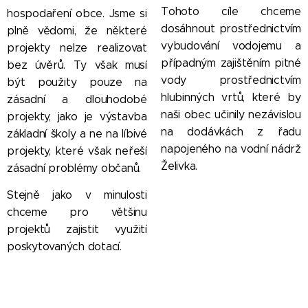
Tohoto cíle chceme
hospodaření obce. Jsme si
dosáhnout prostřednictvím
plně vědomi, že některé
vybudování vodojemu a
projekty nelze realizovat
případným zajištěním pitné
bez úvěrů. Ty však musí
vody prostřednictvím
být použity pouze na
hlubinných vrtů, které by
zásadní a dlouhodobé
naši obec učinily nezávislou
projekty, jako je výstavba
na dodávkách z řadu
základní školy a ne na líbivé
napojeného na vodní nádrž
projekty, které však neřeší
Želivka.
zásadní problémy občanů.
Stejně jako v minulosti
chceme pro většinu
projektů zajistit využití
poskytovaných dotací.