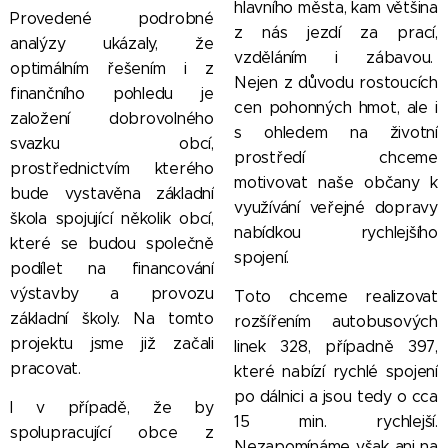
hlavního města, kam většina
Provedené podrobné
z nás jezdí za prací,
analýzy ukázaly, že
vzděláním i zábavou.
optimálním řešením i z
Nejen z důvodu rostoucích
finančního pohledu je
cen pohonných hmot, ale i
založení dobrovolného
s ohledem na životní
svazku obcí,
prostředí chceme
prostřednictvím kterého
motivovat naše občany k
bude vystavěna základní
využívání veřejné dopravy
škola spojující několik obcí,
nabídkou rychlejšího
které se budou společně
spojení.
podílet na financování
výstavby a provozu
Toto chceme realizovat
základní školy. Na tomto
rozšířením autobusových
projektu jsme již začali
linek 328, případně 397,
pracovat.
které nabízí rychlé spojení
po dálnici a jsou tedy o cca
I v případě, že by
15 min. rychlejší.
spolupracující obce z
Nezapomínáme však ani na