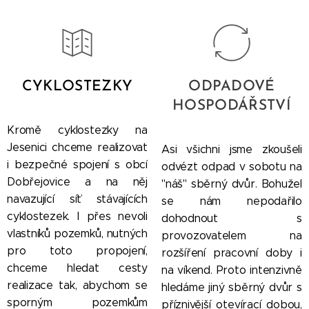
CYKLOSTEZKY
ODPADOVÉ
HOSPODÁŘSTVÍ
Kromě cyklostezky na
Jesenici chceme realizovat
Asi všichni jsme zkoušeli
i bezpečné spojení s obcí
odvézt odpad v sobotu na
Dobřejovice a na něj
"náš" sběrný dvůr. Bohužel
navazující síť stávajících
se nám nepodařilo
cyklostezek. I přes nevoli
dohodnout s
vlastníků pozemků, nutných
provozovatelem na
pro toto propojení,
rozšíření pracovní doby i
chceme hledat cesty
na víkend. Proto intenzivně
realizace tak, abychom se
hledáme jiný sběrný dvůr s
sporným pozemkům
příznivější otevírací dobou,